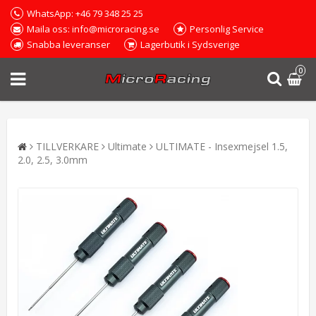
WhatsApp: +46 79 348 25 25
Maila oss: info@microracing.se
Personlig Service
Snabba leveranser
Lagerbutik i Sydsverige
0
TILLVERKARE
Ultimate
ULTIMATE - Insexmejsel 1.5,
2.0, 2.5, 3.0mm