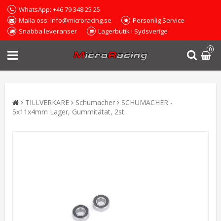
WhatsApp: +46 79 348 25 25
Maila oss: info@microracing.se
Personlig Service
Snabba leveranser
Lagerbutik i Sydsverige
0
TILLVERKARE
Schumacher
SCHUMACHER -
5x11x4mm Lager, Gummitätat, 2st