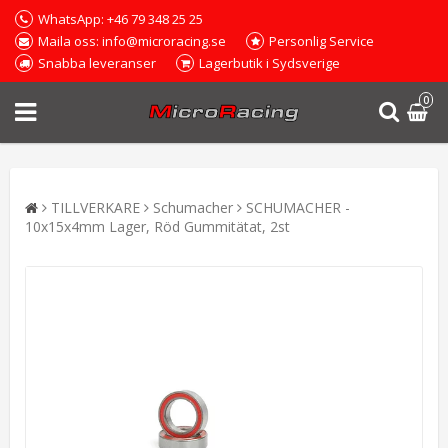
WhatsApp: +46 79 348 25 25
Maila oss: info@microracing.se
Personlig Service
Snabba leveranser
Lagerbutik i Sydsverige
0
TILLVERKARE
Schumacher
SCHUMACHER -
10x15x4mm Lager, Röd Gummitätat, 2st