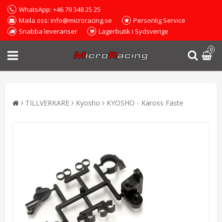
WhatsApp: +46 79 348 25 25
Maila oss: info@microracing.se
Personlig Service
Snabba leveranser
Lagerbutik i Sydsverige
0
TILLVERKARE
Kyosho
KYOSHO - Kaross Fäste