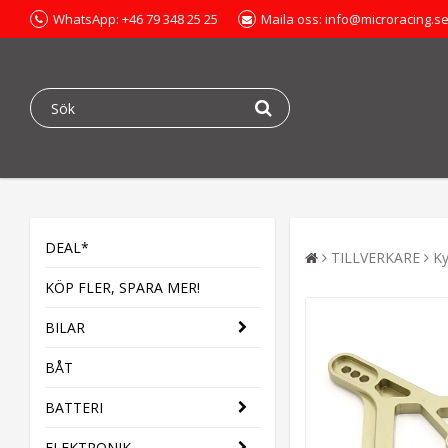
WhatsApp: +46 79 348 25 25
Maila oss: info@microracing.s
DEAL*
TILLVERKARE
K
KÖP FLER, SPARA MER!
BILAR
BÅT
BATTERI
ELEKTRONIK