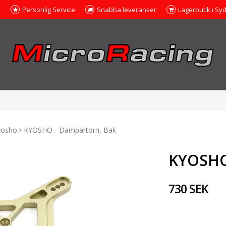
e
Personlig Service
Snabba leveranser
Lagerbutik i Sy
yosho
KYOSHO - Dämpartorn, Bak
KYOSHO
730 SEK