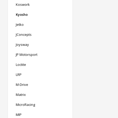
Koswork
Kyosho
Jetko
JConcepts
Joysway
JP Motorsport
Loctite
LRP
M-Drive
Matrix
MicroRacing
MIP