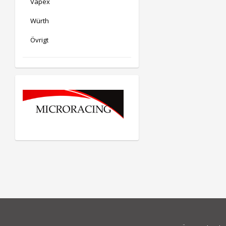
Vapex
Würth
Övrigt