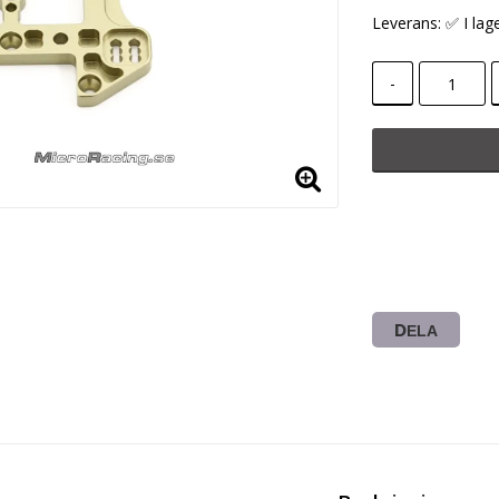
Leverans:
✅ I lag
-
DELA