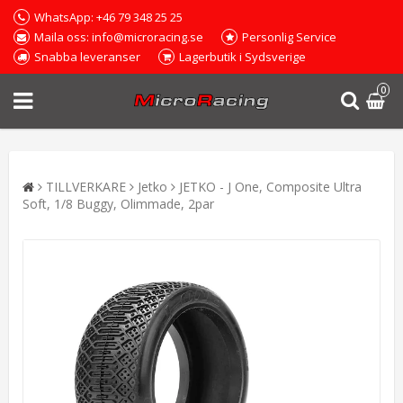
WhatsApp: +46 79 348 25 25
Maila oss: info@microracing.se
Personlig Service
Snabba leveranser
Lagerbutik i Sydsverige
0
TILLVERKARE
Jetko
JETKO - J One, Composite Ultra
Soft, 1/8 Buggy, Olimmade, 2par